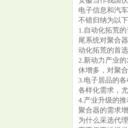
安徽当作我国
电子信息和汽
现金九游体育app平台投资者可
不错归纳为以
通过上述正当渠谈获得本公司提
1.自动化拓荒
供的关系扣问-九游(中国体育)娱
尾系统对聚合器
乐 官方网
动化拓荒的首
2.新动力产业
休增多，对聚
九游体育app官网惠誉在拯救对
3.电子居品的
万科评级时也以为-九游(中国体
各样化需求，
育)娱乐 官方网站 登录入口
4.产业升级的
聚合器的需求
为什么采选代理