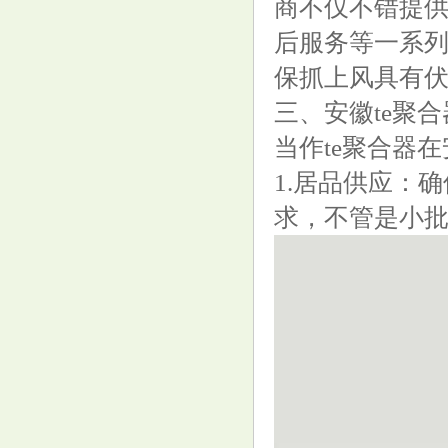
九游体育娱乐网尽在新浪财经
商不仅不错提
APP 攀扯剪辑：卢昱君
后服务等一系
保抓上风具有
三、安徽te聚
当作te聚合器
1.居品供应：
现金九游体育app平台快救东谈
求，不管是小
主！&rdquo;第二天-九游(中国体
育)娱乐 官方网站 登录
九游体育app娱乐如受托东说念
主为个东说念主-九游(中国体育)