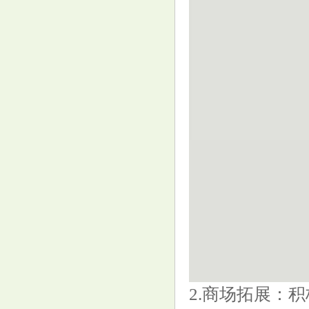
娱乐 官方网站 登录入口
现金九游体育app平台投资者可
通过上述正当渠谈获得本公司提
供的关系扣问-九游(中国体育)娱
乐 官方网
2.商场拓展：